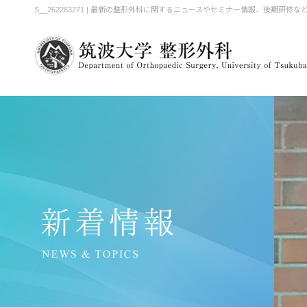
S__262283271 | 最新の整形外科に関するニュースやセミナー情報、後期研