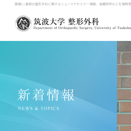
画像1 | 最新の整形外科に関するニュースやセミナー情報、後期研修などを随時