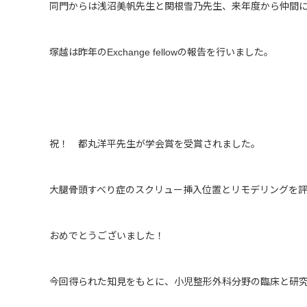
同門からは浅沼美帆先生と関根雪乃先生、来年度から仲間
塚越は昨年の
Exchange fellow
の報告を行いました。
祝！ 都丸洋平先生が学会賞を受賞されました。
大腿骨頭すべり症のスクリュー挿入位置とリモデリングを
おめでとうございました！
今回得られた知見をもとに、小児整形外科分野の臨床と研