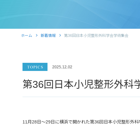
ホーム
新着情報
第36回日本小児整形外科学会学術集会
2025.12.02
第36回日本小児整形外科
11
月
28
日～
29
日に横浜で開かれた第
36
回日本小児整形外科