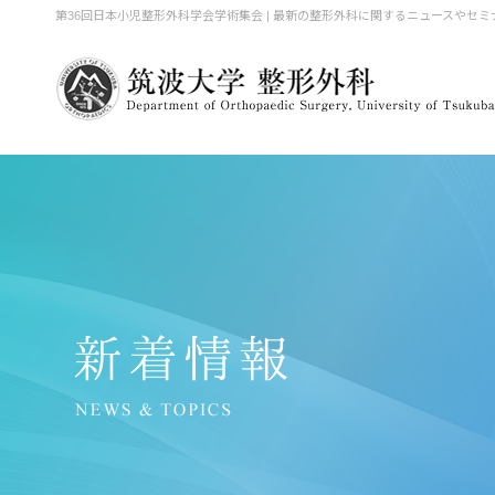
第36回日本小児整形外科学会学術集会 | 最新の整形外科に関するニュースやセ