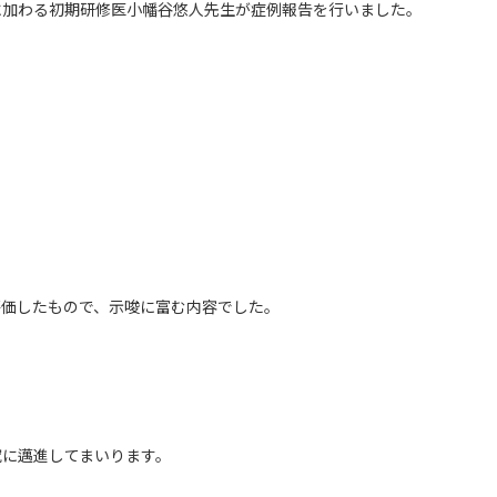
に加わる初期研修医小幡谷悠人先生が症例報告を行いました。
評価したもので、示唆に富む内容でした。
究に邁進してまいります。